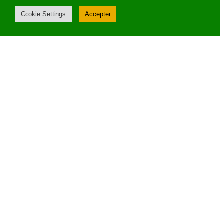
Cookie Settings
Accepter
Myiyo : ce site de sondages
rémunérés en ligne est
unique !
ABDEL
26/01/2022