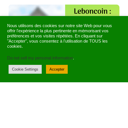
Nous utilisons des cookies sur notre site Web pour vous
offrir l'expérience la plus pertinente en mémorisant vos
préférences et vos visites répétées. En cliquant sur
"Accepter", vous consentez à l'utilisation de TOUS les
cookies.
Do not sell my personal information
.
Leboncoin : Est-ce le bon
Cookie Settings
Accepter
coin pour gagner de
l’argent ?
ABDEL
26/09/2019