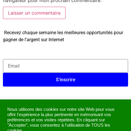
navigateur pour mon prochain commentaire.
Recevez chaque semaine les meilleures opportunités pour
gagner de l’argent sur Internet
S'inscrire
* Merci de vérifier si le mail de confirmation n’est pas dans
vos spams (courriers indésirables) ou dans « Promotions »
Nous utilisons des cookies sur notre site Web pour vous
offrir l'expérience la plus pertinente en mémorisant vos
(Gmail).
préférences et vos visites répétées. En cliquant sur
"Accepter", vous consentez à l'utilisation de TOUS les
cookies.